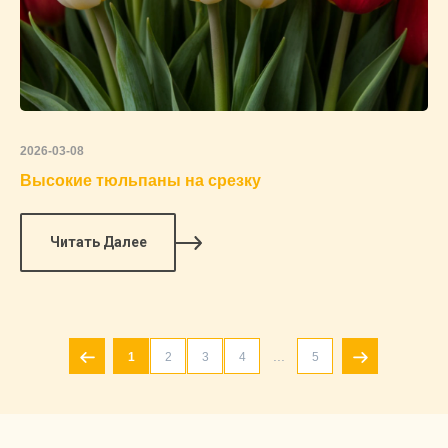
2026-03-08
Высокие тюльпаны на срезку
Читать Далее
...
1
2
3
4
5